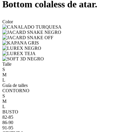
Bottom colaless de atar.
Color
Talle
S
M
L
Guía de talles
CONTORNO
S
M
L
BUSTO
82-85
86-90
91-95