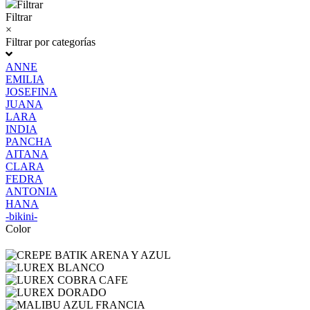
Filtrar
Filtrar
×
Filtrar por categorías
ANNE
EMILIA
JOSEFINA
JUANA
LARA
INDIA
PANCHA
AITANA
CLARA
FEDRA
ANTONIA
HANA
-bikini-
Color