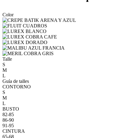
Color
Talle
S
M
L
Guía de talles
CONTORNO
S
M
L
BUSTO
82-85
86-90
91-95
CINTURA
65-68