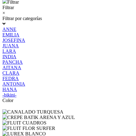
Filtrar
Filtrar
×
Filtrar por categorías
ANNE
EMILIA
JOSEFINA
JUANA
LARA
INDIA
PANCHA
AITANA
CLARA
FEDRA
ANTONIA
HANA
-bikini-
Color