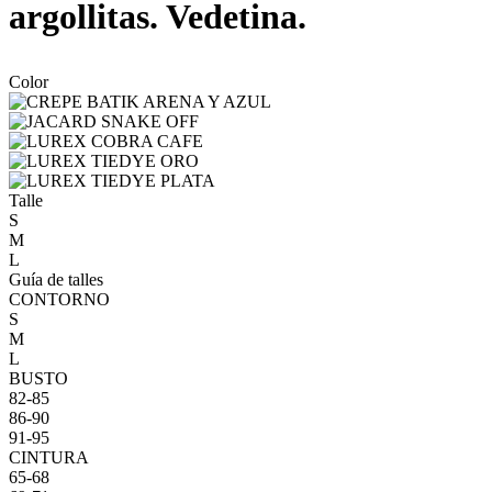
argollitas. Vedetina.
Color
Talle
S
M
L
Guía de talles
CONTORNO
S
M
L
BUSTO
82-85
86-90
91-95
CINTURA
65-68