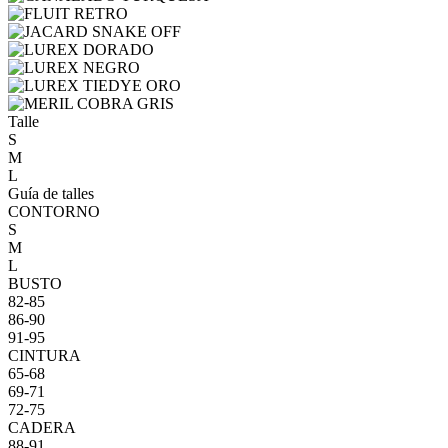
Talle
S
M
L
Guía de talles
CONTORNO
S
M
L
BUSTO
82-85
86-90
91-95
CINTURA
65-68
69-71
72-75
CADERA
88-91