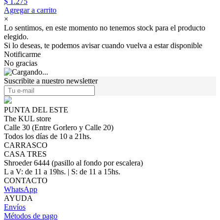
$ 1.275
Agregar a carrito
×
Lo sentimos, en este momento no tenemos stock para el producto
elegido.
Si lo deseas, te podemos avisar cuando vuelva a estar disponible
Notificarme
No gracias
Suscribite a nuestro newsletter
PUNTA DEL ESTE
The KUL store
Calle 30 (Entre Gorlero y Calle 20)
Todos los días de 10 a 21hs.
CARRASCO
CASA TRES
Shroeder 6444 (pasillo al fondo por escalera)
L a V: de 11 a 19hs. | S: de 11 a 15hs.
CONTACTO
WhatsApp
AYUDA
Envíos
Métodos de pago