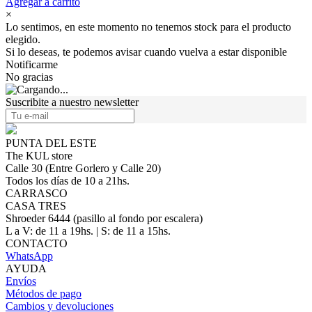
Agregar a carrito
×
Lo sentimos, en este momento no tenemos stock para el producto
elegido.
Si lo deseas, te podemos avisar cuando vuelva a estar disponible
Notificarme
No gracias
Suscribite a nuestro newsletter
PUNTA DEL ESTE
The KUL store
Calle 30 (Entre Gorlero y Calle 20)
Todos los días de 10 a 21hs.
CARRASCO
CASA TRES
Shroeder 6444 (pasillo al fondo por escalera)
L a V: de 11 a 19hs. | S: de 11 a 15hs.
CONTACTO
WhatsApp
AYUDA
Envíos
Métodos de pago
Cambios y devoluciones