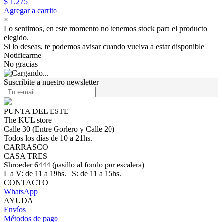
$ 1.275
Agregar a carrito
×
Lo sentimos, en este momento no tenemos stock para el producto
elegido.
Si lo deseas, te podemos avisar cuando vuelva a estar disponible
Notificarme
No gracias
Suscribite a nuestro newsletter
PUNTA DEL ESTE
The KUL store
Calle 30 (Entre Gorlero y Calle 20)
Todos los días de 10 a 21hs.
CARRASCO
CASA TRES
Shroeder 6444 (pasillo al fondo por escalera)
L a V: de 11 a 19hs. | S: de 11 a 15hs.
CONTACTO
WhatsApp
AYUDA
Envíos
Métodos de pago