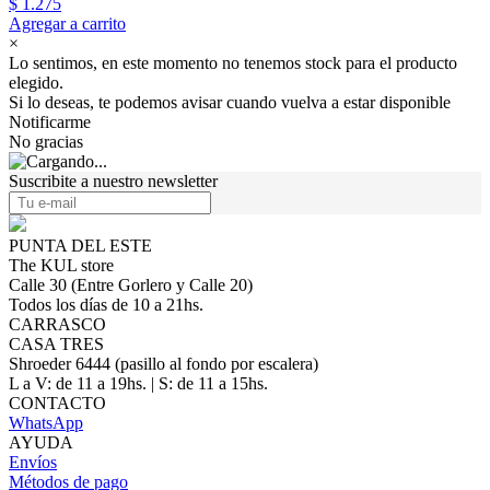
$ 1.275
Agregar a carrito
×
Lo sentimos, en este momento no tenemos stock para el producto
elegido.
Si lo deseas, te podemos avisar cuando vuelva a estar disponible
Notificarme
No gracias
Suscribite a nuestro newsletter
PUNTA DEL ESTE
The KUL store
Calle 30 (Entre Gorlero y Calle 20)
Todos los días de 10 a 21hs.
CARRASCO
CASA TRES
Shroeder 6444 (pasillo al fondo por escalera)
L a V: de 11 a 19hs. | S: de 11 a 15hs.
CONTACTO
WhatsApp
AYUDA
Envíos
Métodos de pago