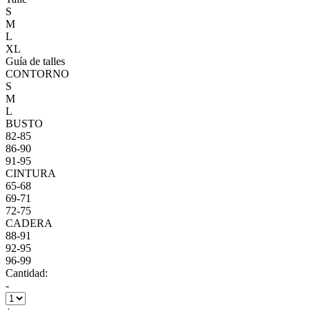
S
M
L
XL
Guía de talles
CONTORNO
S
M
L
BUSTO
82-85
86-90
91-95
CINTURA
65-68
69-71
72-75
CADERA
88-91
92-95
96-99
Cantidad:
-