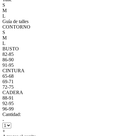
S
M
L
Guía de talles
CONTORNO
S
M
L
BUSTO
82-85
86-90
91-95
CINTURA
65-68
69-71
72-75
CADERA
88-91
92-95
96-99
Cantidad:
-
+