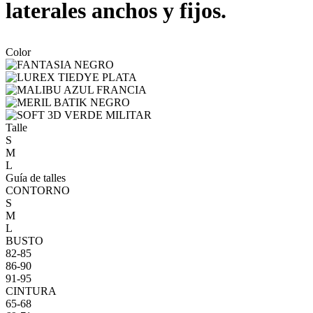
laterales anchos y fijos.
Color
Talle
S
M
L
Guía de talles
CONTORNO
S
M
L
BUSTO
82-85
86-90
91-95
CINTURA
65-68